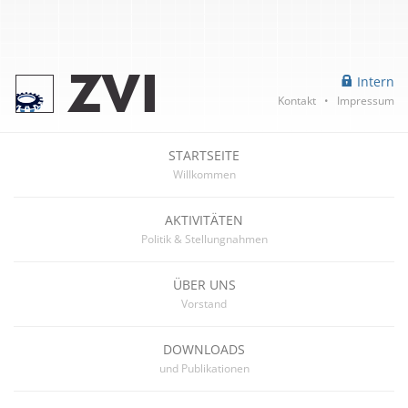
Intern
Kontakt
•
Impressum
STARTSEITE
Willkommen
AKTIVITÄTEN
Politik & Stellungnahmen
ÜBER UNS
Vorstand
DOWNLOADS
und Publikationen